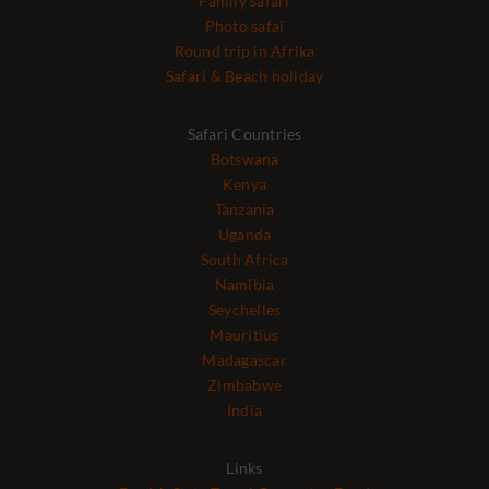
Family safari
Photo safai
Round trip in Afrika
Safari & Beach holiday
Safari Countries
Botswana
Kenya
Tanzania
Uganda
South Africa
Namibia
Seychelles
Mauritius
Madagascar
Zimbabwe
India
Links