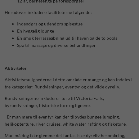
12 år, barnesenge på forespørgsel
Herudover inkludere faciliteterne følgende:
Indendørs og udendørs spisestue
En hyggelig lounge
En smuk terrasseåbning ud til haven og de to pools
Spa til massage og diverse behandlinger
Aktiviteter
Aktivitetsmulighederne i dette område er mange og kan indeles i
tre kategorier: Rundvisninger, eventyr og det vilde dyreliv.
Rundvisningerne inkluderer ture til Victoria Falls,
byrundvisninger, historiske ture og lignene.
Er man mere til eventyr kan der tilbydes bungee jumping,
helikopterture, river cruises, white water rafting og fisketure.
Man må dog ikke glemme det fantastiske dyreliv heromkring,