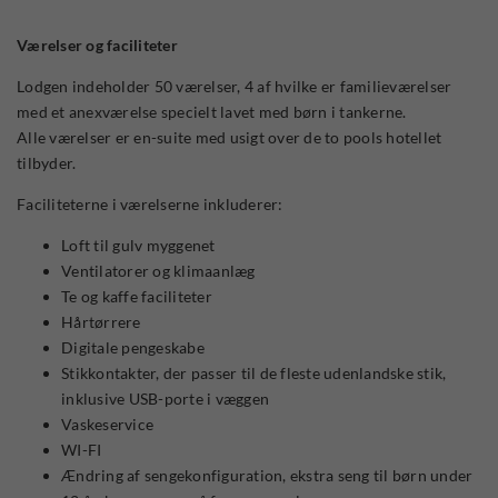
Værelser og faciliteter
Lodgen indeholder 50 værelser, 4 af hvilke er familieværelser
med et anexværelse specielt lavet med børn i tankerne.
Alle værelser er en-suite med usigt over de to pools hotellet
tilbyder.
Faciliteterne i værelserne inkluderer:
Loft til gulv myggenet
Ventilatorer og klimaanlæg
Te og kaffe faciliteter
Hårtørrere
Digitale pengeskabe
Stikkontakter, der passer til de fleste udenlandske stik,
inklusive USB-porte i væggen
Vaskeservice
WI-FI
Ændring af sengekonfiguration, ekstra seng til børn under