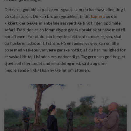
Det er en god idé at pakke en rygsæk, som du kan have dine ting i
på safarituren. Du kan bruge rygsækken til dit
kamera
og din
kikkert, der begge er anbefalelsesværdige ting til den optimale
safari. Desuden er en lommelygte ganske praktisk at have med til
om aftenen. For at du kan benytte elektronik under rejsen, skal
du huske en adapter til strøm. På en længere rejse kan en lille
pose med vaskepulver være ganske nyttig, så du har mulighed for
at vaske lidt tøj i hånden om nødvendigt. Tag gerne en god bog, et
sjovt spil eller andet underholdning med, så du og dine
medrejsende rigtigt kan hygge jer om aftenen.