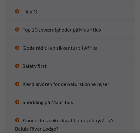
Tina G
Top 10 seværdigheder på Mauritius
Gode råd til en sikker tur til Afrika
Safety first
Kend alvoren for de naturskønne rejser
Snorkling på Mauritius
Kunne du tænke dig at holde jul/nytår på
Balule River Lodge?