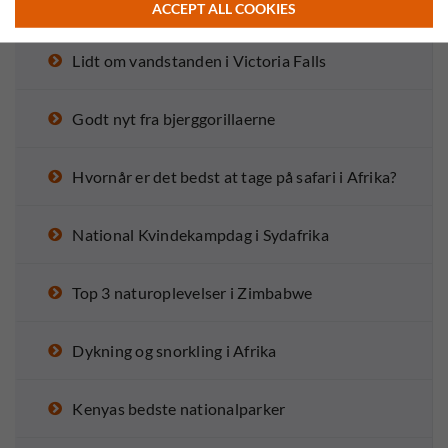
I aldrig glemmer
ACCEPT ALL COOKIES
Lidt om vandstanden i Victoria Falls
Godt nyt fra bjerggorillaerne
Hvornår er det bedst at tage på safari i Afrika?
National Kvindekampdag i Sydafrika
Top 3 naturoplevelser i Zimbabwe
Dykning og snorkling i Afrika
Kenyas bedste nationalparker