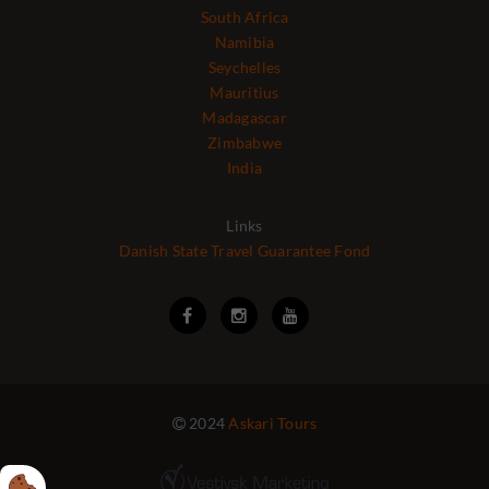
South Africa
Namibia
Seychelles
Mauritius
Madagascar
Zimbabwe
India
Links
Danish State Travel Guarantee Fond



2024
Askari Tours
