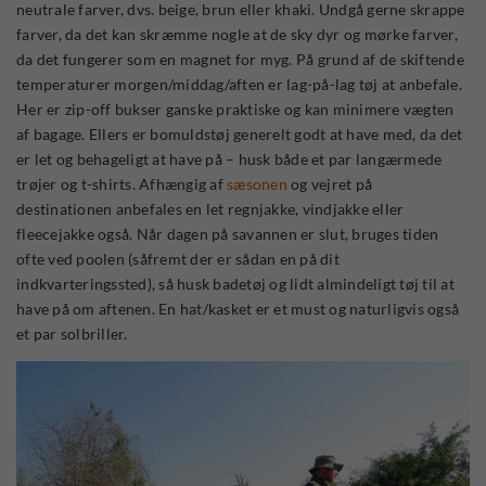
neutrale farver, dvs. beige, brun eller khaki. Undgå gerne skrappe
farver, da det kan skræmme nogle at de sky dyr og mørke farver,
da det fungerer som en magnet for myg. På grund af de skiftende
temperaturer morgen/middag/aften er lag-på-lag tøj at anbefale.
Her er zip-off bukser ganske praktiske og kan minimere vægten
af bagage. Ellers er bomuldstøj generelt godt at have med, da det
er let og behageligt at have på – husk både et par langærmede
trøjer og t-shirts. Afhængig af
sæsonen
og vejret på
destinationen anbefales en let regnjakke, vindjakke eller
fleecejakke også. Når dagen på savannen er slut, bruges tiden
ofte ved poolen (såfremt der er sådan en på dit
indkvarteringssted), så husk badetøj og lidt almindeligt tøj til at
have på om aftenen. En hat/kasket er et must og naturligvis også
et par solbriller.