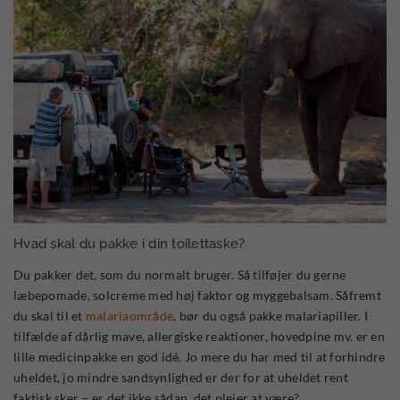
Hvad skal du pakke i din toilettaske?
Du pakker det, som du normalt bruger. Så tilføjer du gerne
læbepomade, solcreme med høj faktor og myggebalsam. Såfremt
du skal til et
malariaområde
, bør du også pakke malariapiller. I
tilfælde af dårlig mave, allergiske reaktioner, hovedpine mv. er en
lille medicinpakke en god idé. Jo mere du har med til at forhindre
uheldet, jo mindre sandsynlighed er der for at uheldet rent
faktisk sker – er det ikke sådan, det plejer at være?