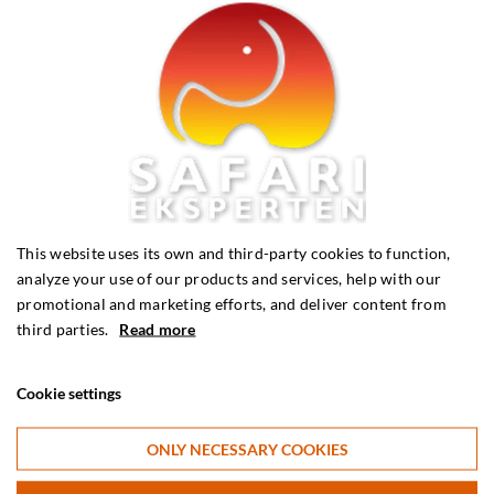
Taj Mahal - Imponerende arkitektur og smuk,
uendelig kærlighed.
Hodi Hodi Bush Camp – Bæredygtig lukus
Fem gode grunde til at besøge Afrikas Perle,
Uganda
This website uses its own and third-party cookies to function,
Den bæredygtige, økologiske farm i Afrika
analyze your use of our products and services, help with our
promotional and marketing efforts, and deliver content from
third parties.
Read more
Verdens Gorilla-dag!
Cookie settings
COVID-19 (Coronavirus)
ONLY NECESSARY COOKIES
Tag på familiesafari og få en oplevelse sammen,