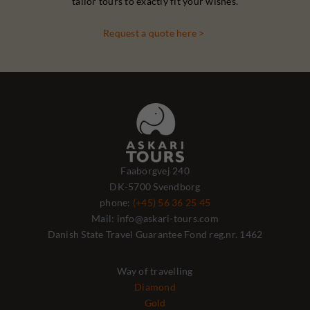
tailor tours to exactly fit your wishes.
Request a quote here >
Faaborgvej 240
DK-5700 Svendborg
phone:
(+45) 56 36 25 45
Mail: info@askari-tours.com
Danish State Travel Guarantee Fond reg.nr. 1462
Way of travelling
Diamond
Gold