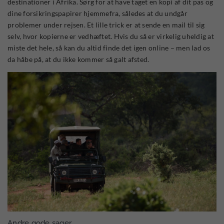
destinationer i Afrika. Sørg for at have taget en kopi af dit pas og
dine forsikringspapirer hjemmefra, således at du undgår
problemer under rejsen. Et lille trick er at sende en mail til sig
selv, hvor kopierne er vedhæftet. Hvis du så er virkelig uheldig at
miste det hele, så kan du altid finde det igen online – men lad os
da håbe på, at du ikke kommer så galt afsted.
Andre gode sager